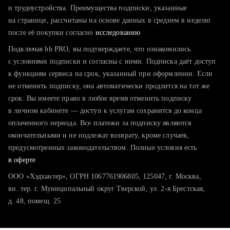
тратите много времени на поиск и вручную поднимаете
и трудоустройства. Преимущества подписки, указанные
резюме
на странице, рассчитаны на основе данных в среднем в неделю
после её покупки согласно
хотите сравнить себя с конкурентами и оценить шансы
исследованию
Подключая hh PRO, вы подтверждаете, что ознакомились
с условиями подписки и согласны с ними. Подписка даёт доступ
к функциям сервиса на срок, указанный при оформлении. Если
не отменить подписку, она автоматически продлится на тот же
срок. Вы имеете право в любое время отменить подписку
в личном кабинете — доступ к услугам сохранится до конца
оплаченного периода. Все платежи за подписку являются
окончательными и не подлежат возврату, кроме случаев,
предусмотренных законодательством. Полные условия есть
в оферте
ООО «Хэдхантер», ОГРН 1067761906805, 125047, г. Москва,
вн. тер. г. Муниципальный округ Тверской, ул. 2-я Брестская,
д. 48, помещ. 25