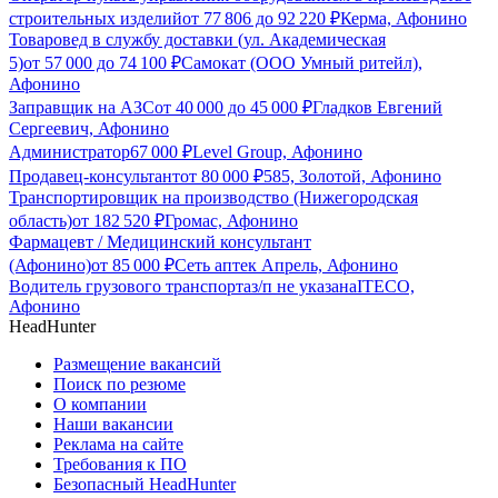
строительных изделий
от
77 806
до
92 220
₽
Керма, Афонино
Товаровед в службу доставки (ул. Академическая
5)
от
57 000
до
74 100
₽
Самокат (ООО Умный ритейл),
Афонино
Заправщик на АЗС
от
40 000
до
45 000
₽
Гладков Евгений
Сергеевич, Афонино
Администратор
67 000
₽
Level Group, Афонино
Продавец-консультант
от
80 000
₽
585, Золотой, Афонино
Транспортировщик на производство (Нижегородская
область)
от
182 520
₽
Громас, Афонино
Фармацевт / Медицинский консультант
(Афонино)
от
85 000
₽
Сеть аптек Апрель, Афонино
Водитель грузового транспорта
з/п не указана
ITECO,
Афонино
HeadHunter
Размещение вакансий
Поиск по резюме
О компании
Наши вакансии
Реклама на сайте
Требования к ПО
Безопасный HeadHunter