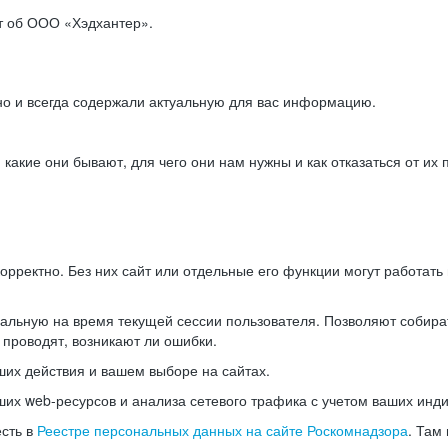
ет об ООО «Хэдхантер».
но и всегда содержали актуальную для вас информацию.
акие они бывают, для чего они нам нужны и как отказаться от их 
рректно. Без них сайт или отдельные его функции могут работат
альную на время текущей сессии пользователя. Позволяют собира
 проводят, возникают ли ошибки.
их действия и вашем выборе на сайтах.
х web-ресурсов и анализа сетевого трафика с учетом ваших инд
есть в
Реестре персональных данных на сайте Роскомнадзора
. Там