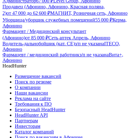
Администратор
67 000
₽
Level Group, Афонино
Продавец (Афонино, Афонино, Красная поляна,
2)
от
47 000
до
62 600
₽
МАГНИТ, Розничная сеть, Афонино
Уборщица/уборщик служебных помещений
55 000
₽
Керма,
Афонино
Фармацевт / Медицинский консультант
(Афонино)
от
85 000
₽
Сеть аптек Апрель, Афонино
Водитель-дальнобойщик (кат. CE)
з/п не указана
ITECO,
Афонино
Фармацевт / медицинский работник
з/п не указана
Вита+,
Афонино
HeadHunter
Размещение вакансий
Поиск по резюме
О компании
Наши вакансии
Реклама на сайте
Требования к ПО
Безопасный HeadHunter
HeadHunter API
Партнерам
Инвесторам
Каталог компаний
Поиск по вакансиям в Афонине