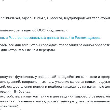
18620740, адрес: 125047, г. Москва, внутригородская территория
омпания», речь идет об ООО «Хэдхантер».
есть в Реестре персональных данных на сайте Роскомнадзора
.
аем всё для того, чтобы соблюдать требования законной обработ
, для которых вы их нам передали.
ступа к функционалу нашего сайта, содействия занятости и пред
следований, направленных на улучшение качества наших продуктов
ий, осуществления поиска и подбора кандидатов на вакантные дол
ования HR-бренда;
оустройства в нашу компанию и для ведения кадрового резерва ко
чения, направления в командировки, учёта результатов исполнени
омпенсаций;