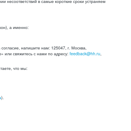
и несоответствий в самые короткие сроки устраняем
он), а именно:
ь согласие, напишите нам: 125047, г. Москва,
р» или свяжитесь с нами по адресу:
feedback@hh.ru
,
итаете, что мы:
а
).