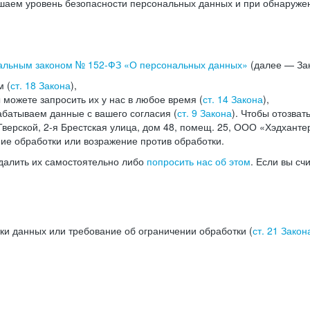
аем уровень безопасности персональных данных и при обнаружени
альным законом №
152-ФЗ
«О персональных данных»
(далее — Зак
м (
ст. 18 Закона
),
можете запросить их у нас в любое время (
ст. 14 Закона
),
абатываем данные с вашего согласия (
ст. 9 Закона
). Чтобы отозват
верской, 2-я Брестская улица, дом 48, помещ. 25, ООО «Хэдханте
ние обработки или возражение против обработки.
далить их самостоятельно либо
попросить нас об этом
. Если вы сч
ки данных или требование об ограничении обработки (
ст. 21 Закон