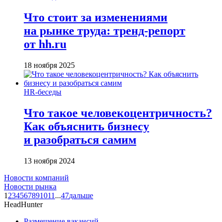
Что стоит за изменениями
на рынке труда: тренд-репорт
от hh.ru
18 ноября 2025
HR-беседы
Что такое человеко­центричность?
Как объяснить бизнесу
и разобраться самим
13 ноября 2024
Новости компаний
Новости рынка
1
2
3
4
5
6
7
8
9
10
11
...
47
дальше
HeadHunter
Размещение вакансий