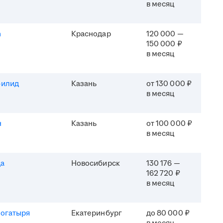
в месяц
h
Краснодар
120 000 —
150 000 ₽
в месяц
филид
Казань
от 130 000 ₽
в месяц
н
Казань
от 100 000 ₽
в месяц
да
Новосибирск
130 176 —
162 720 ₽
в месяц
Богатыря
Екатеринбург
до 80 000 ₽