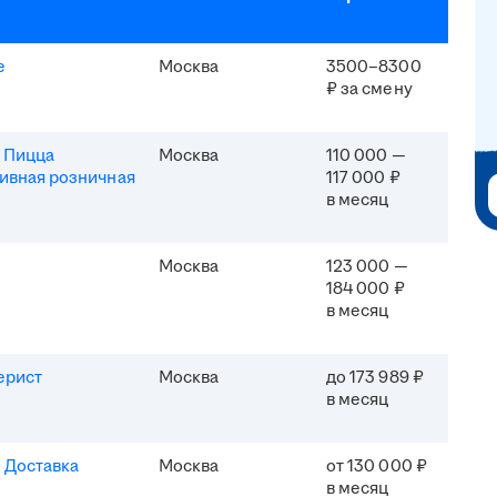
e
Москва
3500–8300
₽ за смену
 Пицца
Москва
110 000 —
ивная розничная
117 000 ₽
в месяц
Москва
123 000 —
184 000 ₽
в месяц
ерист
Москва
до 173 989 ₽
в месяц
 Доставка
Москва
от 130 000 ₽
в месяц