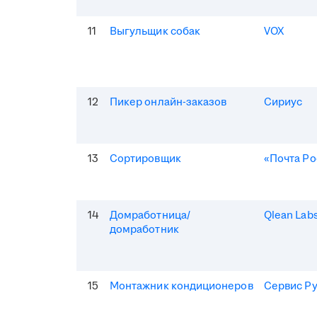
11
Выгульщик собак
VOX
12
Пикер онлайн-заказов
Сириус
13
Сортировщик
«Почта Ро
14
Домработница/
Qlean Lab
домработник
15
Монтажник кондиционеров
Сервис Р