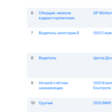
6
Сборщик заказов
GP Worke
в даркстор/магазин
7
Водитель категории Б
ООО Серв
8
Водитель
Центр До
9
Ночной счётчик-
ООО Комп
сканировщик
Контроля
10
Грузчик
ООО ВФМ 