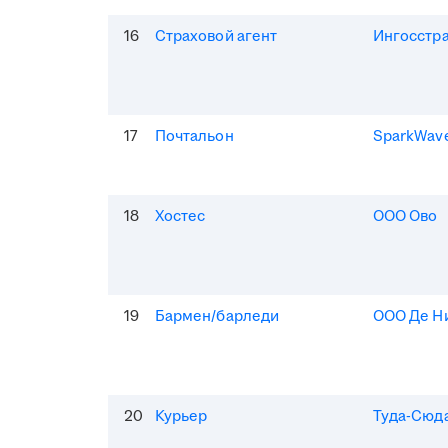
16
Страховой агент
Ингосстр
17
Почтальон
SparkWav
18
Хостес
ООО Ово
19
Бармен/барледи
ООО Де Н
20
Курьер
Туда-Сюд