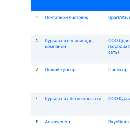
1
Почтальон листовок
SparkWav
2
Курьер на велосипеде
ООО Додо
компании
(корпорат
сеть)
3
Пеший курьер
Премьер
4
Курьер на лёгкие посылки
ООО Курь
5
Автокурьер
ВкусВилл.