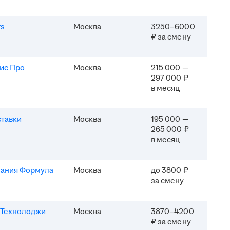
rs
Москва
3250–6000
₽ за смену
ис Про
Москва
215 000 —
297 000 ₽
в месяц
ставки
Москва
195 000 —
265 000 ₽
в месяц
ания Формула
Москва
до 3800 ₽
за смену
Технолоджи
Москва
3870–4200
₽ за смену