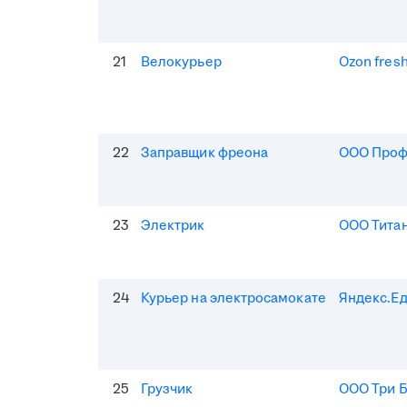
21
Велокурьер
Ozon fres
22
Заправщик фреона
ООО Про
23
Электрик
ООО Тита
24
Курьер на электросамокате
Яндекс.Е
25
Грузчик
ООО Три 