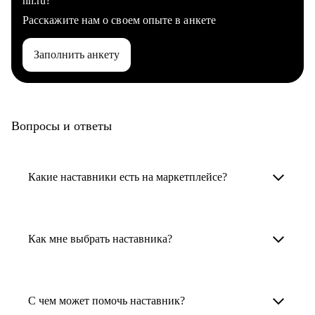
hh.ru?
Расскажите нам о своем опыте в анкете
Заполнить анкету
Вопросы и ответы
Какие наставники есть на маркетплейсе?
Карьерные наставники — это HR-
специалисты, карьерные консультанты,
Как мне выбрать наставника?
психологи, резюмерайтеры и менторы.
Умный поиск поможет в три клика выбрать
Менторы работают в ИТ, дизайне, других
наставника для достижения вашей цели.
С чем может помочь наставник?
узкоспециализированных сферах. Они