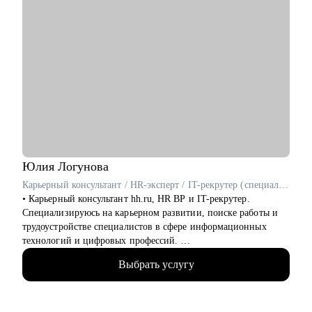
Юлия
Логунова
Карьерный консультант / HR-эксперт / IT-рекрутер (специалист по подбору персонала в сфере информационных технологий) / Резюмерайтер (специалист по подготовке резюме)
• Карьерный консультант hh.ru, HR BP и IT-рекрутер.
Специализируюсь на карьерном развитии, поиске работы и
трудоустройстве специалистов в сфере информационных
технологий и цифровых профессий.
• Провела более 1000 карьерных консультаций по вопросам
Выбрать услугу
поиска работы, смены профессионального направления, роста
дохода, подготовки резюме и стратегии поиска.
• Более 500 клиентов получили предложения о работе,
усилили карьерную позицию или вышли на новые роли в