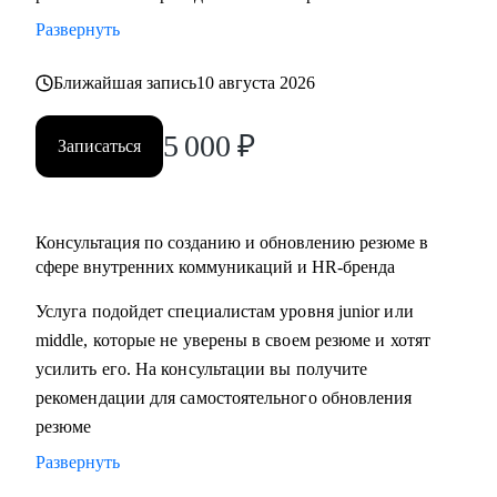
• разработать стратегию поиска работы или роста внутри
Развернуть
вашей компании
• помочь разобраться с нюансами работы по этим
Ближайшая запись
10 августа 2026
направлениями и с тем, как это устроено в различных
5 000
₽
компаниях и отраслях
Записаться
• проанализировать ваше текущее резюме и дать советы
Кому могу помочь:
Консультация по созданию и обновлению резюме в
• специалистам, которые хотят развиваться в сфере
сфере внутренних коммуникаций и HR-бренда
внутренних коммуникаций, HR-бренда, корпоративных
Услуга подойдет специалистам уровня junior или
мероприятий, комьюнити-менеджмента
middle, которые не уверены в своем резюме и хотят
• тем, кто хочет сменить карьерный трек и перейти во
усилить его. На консультации вы получите
внутриком, HR-бренд и корпоративный ивент
рекомендации для самостоятельного обновления
• специалистам уровня Junior и Middle: внутренние
резюме
коммуникации, HR-бренд, event-менеджер
Развернуть