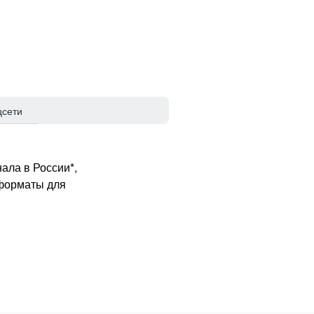
цсети
ала в России*,
 форматы для