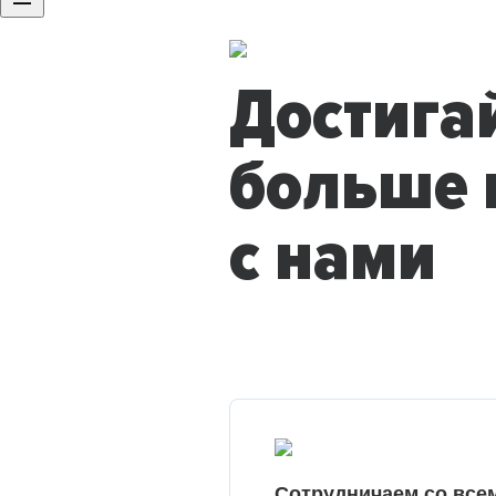
Достига
больше 
с нами
Сотрудничаем со все