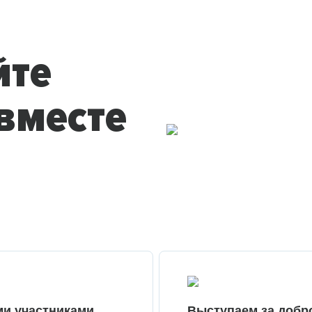
йте
вместе
ми участниками
Выступаем за добр