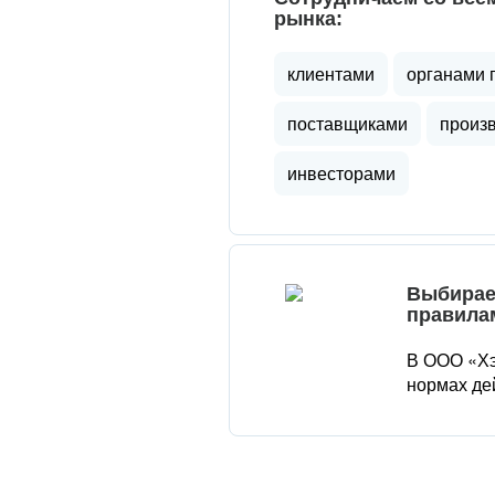
рынка:
клиентами
органами 
поставщиками
произ
инвесторами
Выбирае
правила
В ООО «Хэ
нормах де