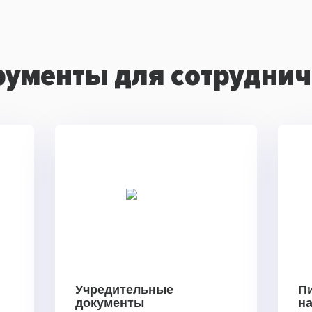
рументы для сотруднич
Учредительные
П
документы
н