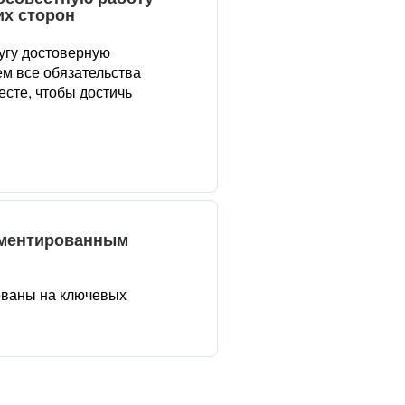
их сторон
угу достоверную
м все обязательства
сте, чтобы достичь
аментированным
ованы на ключевых