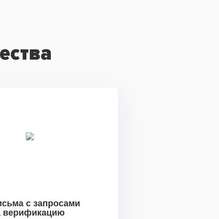
ества
исьма с запросами
а верификацию