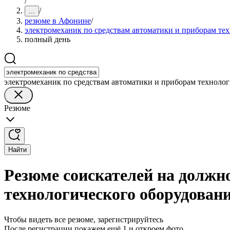
/
/
...
резюме в Афонине
/
электромеханик по средствам автоматики и приборам те
полный день
электромеханик по средствам автоматики и приборам технолог
Резюме
Найти
Резюме соискателей на должн
технологического оборудован
Чтобы видеть все резюме, зарегистрируйтесь
После регистрации покажем ещё 1 и откроем фото