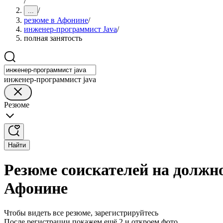
/
/
...
резюме в Афонине
/
инженер-программист Java
/
полная занятость
инженер-программист java
Резюме
Найти
Резюме соискателей на должн
Афонине
Чтобы видеть все резюме, зарегистрируйтесь
После регистрации покажем ещё 2 и откроем фото