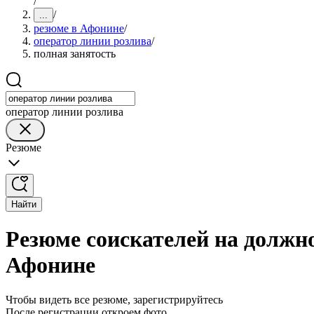
/
/
...
резюме в Афонине
/
оператор линии розлива
/
полная занятость
оператор линии розлива
Резюме
Найти
Резюме соискателей на должно
Афонине
Чтобы видеть все резюме, зарегистрируйтесь
После регистрации откроем фото