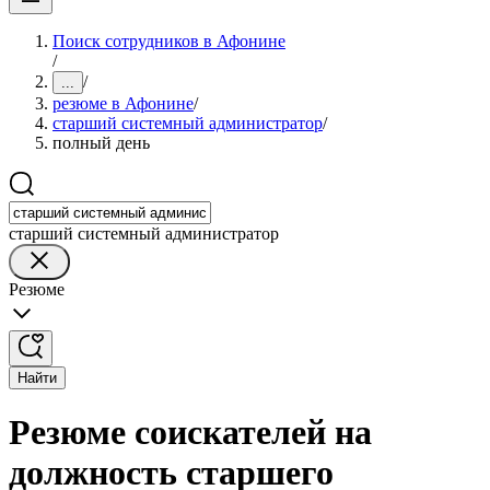
Поиск сотрудников в Афонине
/
/
...
резюме в Афонине
/
старший системный администратор
/
полный день
старший системный администратор
Резюме
Найти
Резюме соискателей на
должность старшего