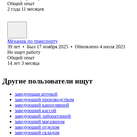
Общий опыт
2
года
11
месяцев
Механик по транспорту
39
лет
•
Был
17 ноября 2025
•
Обновлено
4 июля 2021
Не ищет работу
Общий опыт
14
лет
3
месяца
Другие пользователи ищут
заведующая аптекой
заведующий производством
заведующий канцелярией
заведующий кассой
заведующий лабораторией
заведующий магазином
заведующий отделом
заведующий складом