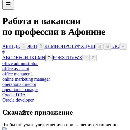
Работа и вакансии
по профессии в Афонине
А
Б
В
Г
Д
Е
Ж
З
И
К
Л
М
Н
О
П
Р
С
Т
У
Ф
Х
Ц
Ч
Ш
Э
Ю
Ё
Й
Щ
Ы
Я
#
A
B
C
D
E
F
G
H
I
J
K
L
M
N
P
Q
R
S
T
U
V
W
X
O
Y
Z
office administrator
1
office assistant
office manager
1
online marketing manager
operations director
operations manager
Oracle DBA
Oracle developer
Скачайте приложение
Чтобы получать уведомления о приглашениях мгновенно