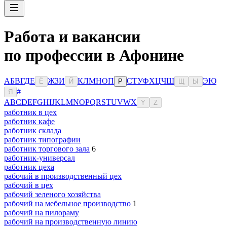
Работа и вакансии
по профессии в Афонине
А
Б
В
Г
Д
Е
Ж
З
И
К
Л
М
Н
О
П
С
Т
У
Ф
Х
Ц
Ч
Ш
Э
Ю
Ё
Й
Р
Щ
Ы
#
Я
A
B
C
D
E
F
G
H
I
J
K
L
M
N
O
P
Q
R
S
T
U
V
W
X
Y
Z
работник в цех
работник кафе
работник склада
работник типографии
работник торгового зала
6
работник-универсал
работник цеха
рабочий в производственный цех
рабочий в цех
рабочий зеленого хозяйства
рабочий на мебельное производство
1
рабочий на пилораму
рабочий на производственную линию