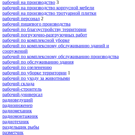
рабочий на производство
3
рабочий на производство корпусной мебели
рабочий на производство тротуарной плитки
рабочий персонал
2
рабочий пищевого производства
рабочий по благоустройству территории
рабочий погрузочно-разгрузочных работ
рабочий по комплексной уборке
рабочий по комплексному обслуживанию зданий и
сооружений
рабочий по комплексному обслуживанию производства
рабочий по обслуживанию здания
рабочий по озеленению
рабочий по уборке территории
1
рабочий по уходу за животными
рабочий склада
рабочий-строитель
рабочий-универсал
радиоведущий
радиоинженер
радиомеханик
радиомонтажник
радиотехник
раздельщик рыбы
разметчик