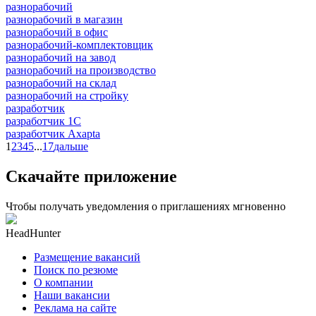
разнорабочий
разнорабочий в магазин
разнорабочий в офис
разнорабочий-комплектовщик
разнорабочий на завод
разнорабочий на производство
разнорабочий на склад
разнорабочий на стройку
разработчик
разработчик 1C
разработчик Axapta
1
2
3
4
5
...
17
дальше
Скачайте приложение
Чтобы получать уведомления о приглашениях мгновенно
HeadHunter
Размещение вакансий
Поиск по резюме
О компании
Наши вакансии
Реклама на сайте