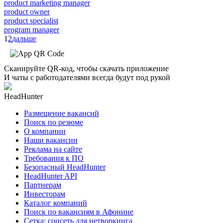
product marketing manager
product owner
product specialist
program manager
1
2
дальше
Сканируйте QR-код, чтобы скачать приложение
И чаты с работодателями всегда будут под рукой
HeadHunter
Размещение вакансий
Поиск по резюме
О компании
Наши вакансии
Реклама на сайте
Требования к ПО
Безопасный HeadHunter
HeadHunter API
Партнерам
Инвесторам
Каталог компаний
Поиск по вакансиям в Афонине
Сетка: соцсеть для нетворкинга