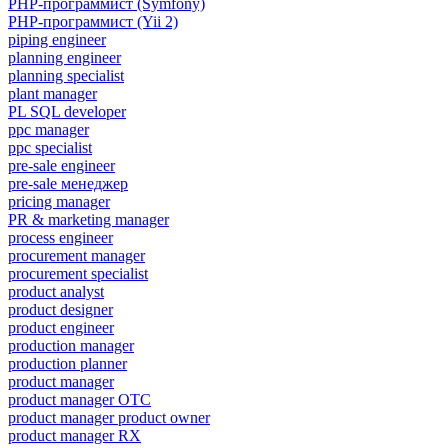
PHP-программист (Symfony)
PHP-программист (Yii 2)
piping engineer
planning engineer
planning specialist
plant manager
PL SQL developer
ppc manager
ppc specialist
pre-sale engineer
pre-sale менеджер
pricing manager
PR & marketing manager
process engineer
procurement manager
procurement specialist
product analyst
product designer
product engineer
production manager
production planner
product manager
product manager OTC
product manager product owner
product manager RX