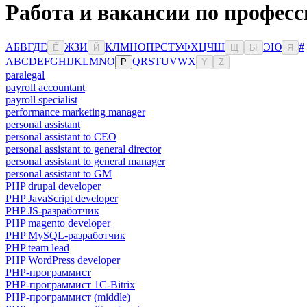
Работа и вакансии по профес
А
Б
В
Г
Д
Е
Ж
З
И
К
Л
М
Н
О
П
Р
С
Т
У
Ф
Х
Ц
Ч
Ш
Э
Ю
#
Ё
Й
Щ
Ы
Я
A
B
C
D
E
F
G
H
I
J
K
L
M
N
O
Q
R
S
T
U
V
W
X
P
Y
Z
paralegal
payroll accountant
payroll specialist
performance marketing manager
personal assistant
personal assistant to CEO
personal assistant to general director
personal assistant to general manager
personal assistant to GM
PHP drupal developer
PHP JavaScript developer
PHP JS-разработчик
PHP magento developer
PHP MySQL-разработчик
PHP team lead
PHP WordPress developer
PHP-программист
PHP-программист 1C-Bitrix
PHP-программист (middle)