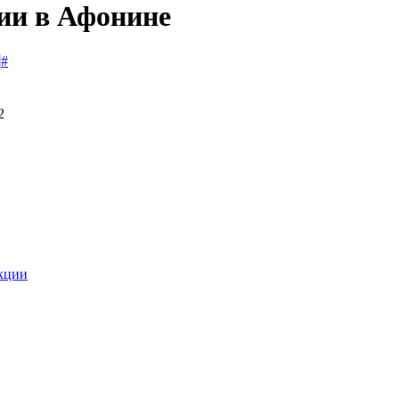
сии в Афонине
#
2
укции