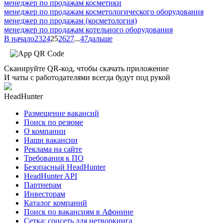
менеджер по продажам косметики
менеджер по продажам косметологического оборудования
менеджер по продажам (косметология)
менеджер по продажам котельного оборудования
В начало
23
24
25
26
27
...
47
дальше
Сканируйте QR-код, чтобы скачать приложение
И чаты с работодателями всегда будут под рукой
HeadHunter
Размещение вакансий
Поиск по резюме
О компании
Наши вакансии
Реклама на сайте
Требования к ПО
Безопасный HeadHunter
HeadHunter API
Партнерам
Инвесторам
Каталог компаний
Поиск по вакансиям в Афонине
Сетка: соцсеть для нетворкинга