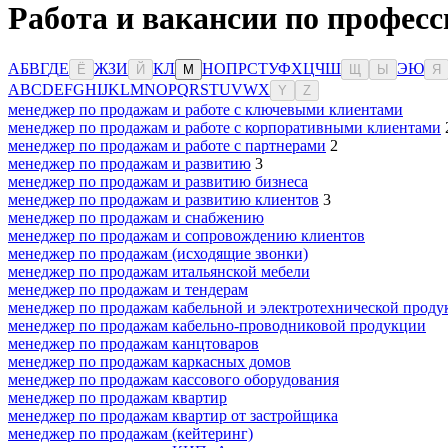
Работа и вакансии по профес
А
Б
В
Г
Д
Е
Ж
З
И
К
Л
Н
О
П
Р
С
Т
У
Ф
Х
Ц
Ч
Ш
Э
Ю
Ё
Й
М
Щ
Ы
Я
A
B
C
D
E
F
G
H
I
J
K
L
M
N
O
P
Q
R
S
T
U
V
W
X
Y
Z
менеджер по продажам и работе с ключевыми клиентами
менеджер по продажам и работе с корпоративными клиентами
менеджер по продажам и работе с партнерами
2
менеджер по продажам и развитию
3
менеджер по продажам и развитию бизнеса
менеджер по продажам и развитию клиентов
3
менеджер по продажам и снабжению
менеджер по продажам и сопровождению клиентов
менеджер по продажам (исходящие звонки)
менеджер по продажам итальянской мебели
менеджер по продажам и тендерам
менеджер по продажам кабельной и электротехнической прод
менеджер по продажам кабельно-проводниковой продукции
менеджер по продажам канцтоваров
менеджер по продажам каркасных домов
менеджер по продажам кассового оборудования
менеджер по продажам квартир
менеджер по продажам квартир от застройщика
менеджер по продажам (кейтеринг)