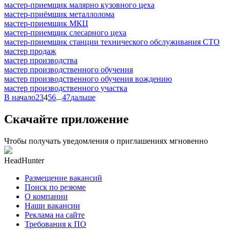
мастер-приемщик малярно кузовного цеха
мастер-приёмщик металлолома
мастер-приемщик МКЦ
мастер-приемщик слесарного цеха
мастер-приемщик станции технического обслуживания СТО
мастер продаж
мастер производства
мастер производственного обучения
мастер производственного обучения вождению
мастер производственного участка
В начало
2
3
4
5
6
...
47
дальше
Скачайте приложение
Чтобы получать уведомления о приглашениях мгновенно
HeadHunter
Размещение вакансий
Поиск по резюме
О компании
Наши вакансии
Реклама на сайте
Требования к ПО