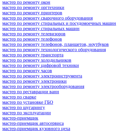
мастер по ремонту окон
мастер по ремонту оргтехники
мастер по ремонту принтеров
мастер по ремонту сварочного оборудования
мастер по ремонту стиральных и посудомоечных машин
мастер по ремонту стиральных машин
мастер по ремонту телевизоров
мастер по ремонту телефонов
мастер по ремонту телефонов, планшетов, ноутбуков
мастер по ремонту технологического оборудования
мастер по ремонту транспорта
мастер по ремонту холодильников
мастер по ремонту цифровой техники
мастер по ремонту часов
мастер по ремонту электроинструмента
мастер по ремонту электроники
мастер по ремонту электрооборудования
мастер по реставрации ванн
мастер по сварке
мастер по установке ГБО
мастер по шугарингу
мастер по эксплуатации
мастер-приемщик
мастер-приемщик автосервиса
мастер-приемщик кузовного цеха