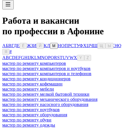
Работа и вакансии
по профессии в Афонине
А
Б
В
Г
Д
Е
Ж
З
И
К
Л
Н
О
П
Р
С
Т
У
Ф
Х
Ц
Ч
Ш
Э
Ю
Ё
Й
М
Щ
Ы
#
Я
A
B
C
D
E
F
G
H
I
J
K
L
M
N
O
P
Q
R
S
T
U
V
W
X
Y
Z
мастер по ремонту компьютеров
мастер по ремонту компьютеров и ноутбуков
мастер по ремонту компьютеров и телефонов
мастер по ремонту кондиционеров
мастер по ремонту кофемашин
мастер по ремонту мебели
мастер по ремонту мелкой бытовой техники
мастер по ремонту механического оборудования
мастер по ремонту насосного оборудования
мастер по ремонту ноутбуков
мастер по ремонту оборудования
мастер по ремонту обуви
мастер по ремонту одежды