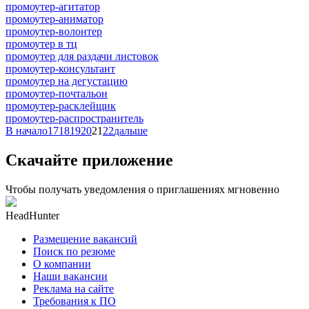
промоутер-агитатор
промоутер-аниматор
промоутер-волонтер
промоутер в тц
промоутер для раздачи листовок
промоутер-консультант
промоутер на дегустацию
промоутер-почтальон
промоутер-расклейщик
промоутер-распространитель
В начало
17
18
19
20
21
22
дальше
Скачайте приложение
Чтобы получать уведомления о приглашениях мгновенно
HeadHunter
Размещение вакансий
Поиск по резюме
О компании
Наши вакансии
Реклама на сайте
Требования к ПО