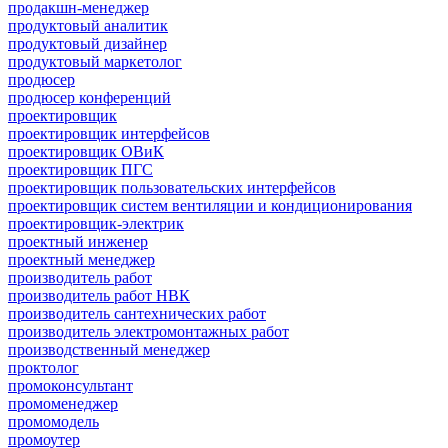
продакшн-менеджер
продуктовый аналитик
продуктовый дизайнер
продуктовый маркетолог
продюсер
продюсер конференций
проектировщик
проектировщик интерфейсов
проектировщик ОВиК
проектировщик ПГС
проектировщик пользовательских интерфейсов
проектировщик систем вентиляции и кондиционирования
проектировщик-электрик
проектный инженер
проектный менеджер
производитель работ
производитель работ НВК
производитель сантехнических работ
производитель электромонтажных работ
производственный менеджер
проктолог
промоконсультант
промоменеджер
промомодель
промоутер