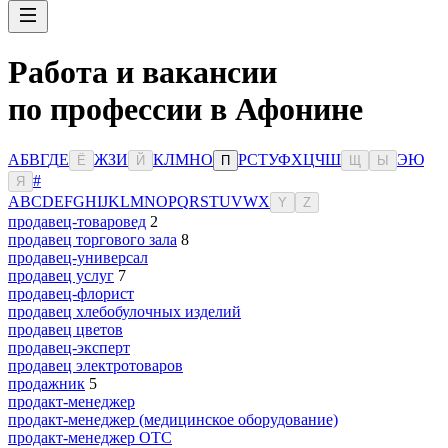
Работа и вакансии
по профессии в Афонине
А
Б
В
Г
Д
Е
Ж
З
И
К
Л
М
Н
О
Р
С
Т
У
Ф
Х
Ц
Ч
Ш
Э
Ю
Ё
Й
П
Щ
Ы
#
Я
A
B
C
D
E
F
G
H
I
J
K
L
M
N
O
P
Q
R
S
T
U
V
W
X
Y
Z
продавец-товаровед
2
продавец торгового зала
8
продавец-универсал
продавец услуг
7
продавец-флорист
продавец хлебобулочных изделий
продавец цветов
продавец-эксперт
продавец электротоваров
продажник
5
продакт-менеджер
продакт-менеджер (медицинское оборудование)
продакт-менеджер ОТС