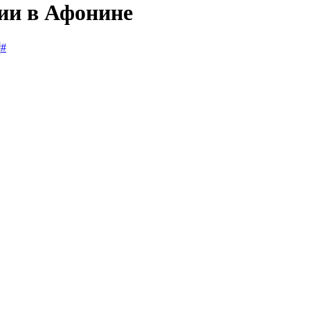
сии в Афонине
#