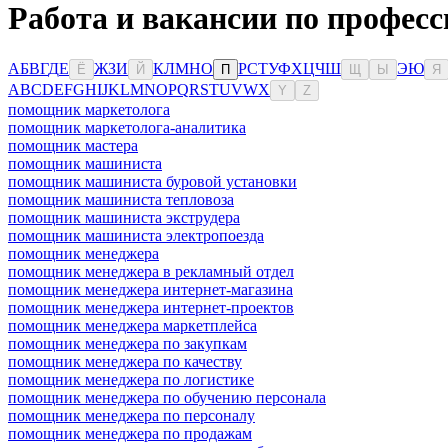
Работа и вакансии по профес
А
Б
В
Г
Д
Е
Ж
З
И
К
Л
М
Н
О
Р
С
Т
У
Ф
Х
Ц
Ч
Ш
Э
Ю
Ё
Й
П
Щ
Ы
Я
A
B
C
D
E
F
G
H
I
J
K
L
M
N
O
P
Q
R
S
T
U
V
W
X
Y
Z
помощник маркетолога
помощник маркетолога-аналитика
помощник мастера
помощник машиниста
помощник машиниста буровой установки
помощник машиниста тепловоза
помощник машиниста экструдера
помощник машиниста электропоезда
помощник менеджера
помощник менеджера в рекламный отдел
помощник менеджера интернет-магазина
помощник менеджера интернет-проектов
помощник менеджера маркетплейса
помощник менеджера по закупкам
помощник менеджера по качеству
помощник менеджера по логистике
помощник менеджера по обучению персонала
помощник менеджера по персоналу
помощник менеджера по продажам