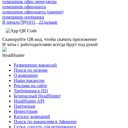
помощник офис-менеджера
помощник официанта
помощник официанта (раннер)
помощник оценщика
В начало
7
8
9
10
11
...
22
дальше
Сканируйте QR-код, чтобы скачать приложение
И чаты с работодателями всегда будут под рукой
HeadHunter
Размещение вакансий
Поиск по резюме
О компании
Наши вакансии
Реклама на сайте
Требования к ПО
Безопасный HeadHunter
HeadHunter API
Партнерам
Инвесторам
Каталог компаний
Поиск по вакансиям в Афонине
Сетка: соцсеть для нетворкинга