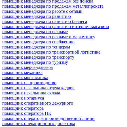
помощник менеджера по продажам без поиска
помощник менеджера по продажам металлопроката
помощник менеджера по работе с сетями
помощник менеджера по развитию
помощник менеджера по развитию бизнеса
помощник менеджера по развитию интернет-магазина
помощник менеджера по рекламе
помощник менеджера по рекламе и маркетингу
помощник менеджера по снабжению
помощник менеджера по тендерам
помощник менеджера по транспортной логистике
помощник менеджера по транспорту
помощник менеджера по туризму
помощник мерчендайзера
помощник механика
помощник монтажника
помощник на производство
помощник начальника отдела кадров
помощник начальника склада
помощник нотариуса
помощник оперативного дежурного
помощник оператора
помощник оператора ПК
помощник оператора производственной линии
помощник операционного директора