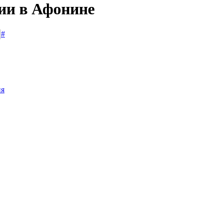
сии в Афонине
#
ия