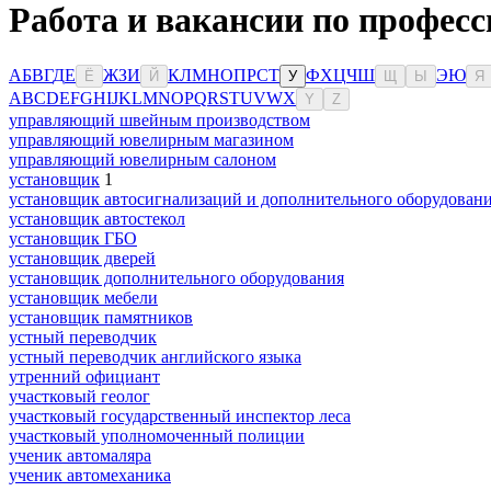
Работа и вакансии по профес
А
Б
В
Г
Д
Е
Ж
З
И
К
Л
М
Н
О
П
Р
С
Т
Ф
Х
Ц
Ч
Ш
Э
Ю
Ё
Й
У
Щ
Ы
Я
A
B
C
D
E
F
G
H
I
J
K
L
M
N
O
P
Q
R
S
T
U
V
W
X
Y
Z
управляющий швейным производством
управляющий ювелирным магазином
управляющий ювелирным салоном
установщик
1
установщик автосигнализаций и дополнительного оборудован
установщик автостекол
установщик ГБО
установщик дверей
установщик дополнительного оборудования
установщик мебели
установщик памятников
устный переводчик
устный переводчик английского языка
утренний официант
участковый геолог
участковый государственный инспектор леса
участковый уполномоченный полиции
ученик автомаляра
ученик автомеханика