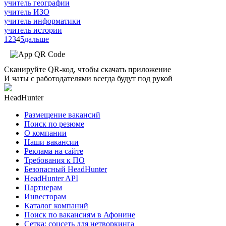
учитель географии
учитель ИЗО
учитель информатики
учитель истории
1
2
3
4
5
дальше
Сканируйте QR-код, чтобы скачать приложение
И чаты с работодателями всегда будут под рукой
HeadHunter
Размещение вакансий
Поиск по резюме
О компании
Наши вакансии
Реклама на сайте
Требования к ПО
Безопасный HeadHunter
HeadHunter API
Партнерам
Инвесторам
Каталог компаний
Поиск по вакансиям в Афонине
Сетка: соцсеть для нетворкинга