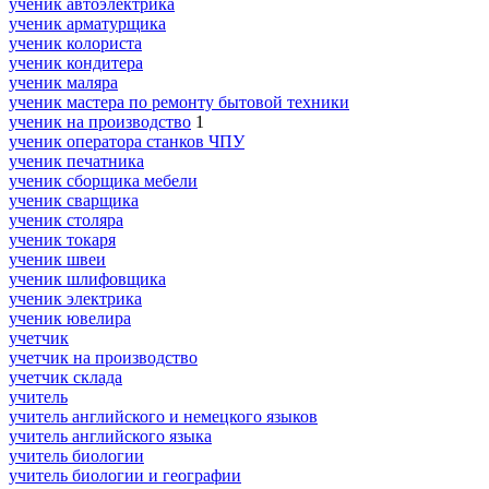
ученик автоэлектрика
ученик арматурщика
ученик колориста
ученик кондитера
ученик маляра
ученик мастера по ремонту бытовой техники
ученик на производство
1
ученик оператора станков ЧПУ
ученик печатника
ученик сборщика мебели
ученик сварщика
ученик столяра
ученик токаря
ученик швеи
ученик шлифовщика
ученик электрика
ученик ювелира
учетчик
учетчик на производство
учетчик склада
учитель
учитель английского и немецкого языков
учитель английского языка
учитель биологии
учитель биологии и географии