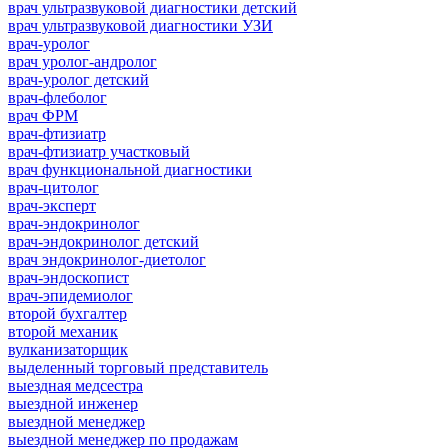
врач ультразвуковой диагностики детский
врач ультразвуковой диагностики УЗИ
врач-уролог
врач уролог-андролог
врач-уролог детский
врач-флеболог
врач ФРМ
врач-фтизиатр
врач-фтизиатр участковый
врач функциональной диагностики
врач-цитолог
врач-эксперт
врач-эндокринолог
врач-эндокринолог детский
врач эндокринолог-диетолог
врач-эндоскопист
врач-эпидемиолог
второй бухгалтер
второй механик
вулканизаторщик
выделенный торговый представитель
выездная медсестра
выездной инженер
выездной менеджер
выездной менеджер по продажам