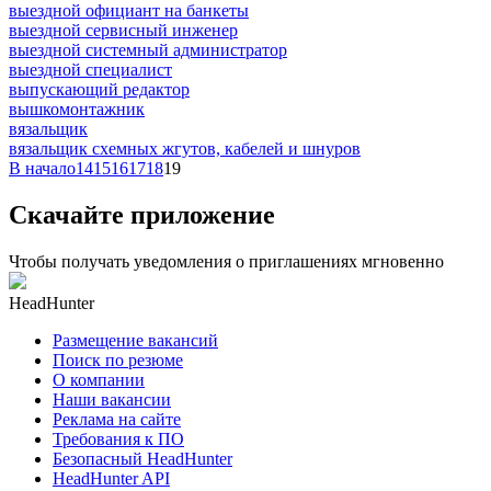
выездной официант на банкеты
выездной сервисный инженер
выездной системный администратор
выездной специалист
выпускающий редактор
вышкомонтажник
вязальщик
вязальщик схемных жгутов, кабелей и шнуров
В начало
14
15
16
17
18
19
Скачайте приложение
Чтобы получать уведомления о приглашениях мгновенно
HeadHunter
Размещение вакансий
Поиск по резюме
О компании
Наши вакансии
Реклама на сайте
Требования к ПО
Безопасный HeadHunter
HeadHunter API