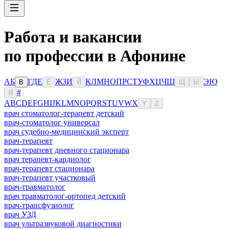
Работа и вакансии
по профессии в Афонине
А
Б
Г
Д
Е
Ж
З
И
К
Л
М
Н
О
П
Р
С
Т
У
Ф
Х
Ц
Ч
Ш
Э
Ю
В
Ё
Й
Щ
Ы
#
Я
A
B
C
D
E
F
G
H
I
J
K
L
M
N
O
P
Q
R
S
T
U
V
W
X
Y
Z
врач стоматолог-терапевт детский
врач-стоматолог универсал
врач судебно-медицинский эксперт
врач-терапевт
врач-терапевт дневного стационара
врач терапевт-кардиолог
врач-терапевт стационара
врач-терапевт участковый
врач-травматолог
врач травматолог-ортопед детский
врач-трансфузиолог
врач УЗД
врач ультразвуковой диагностики