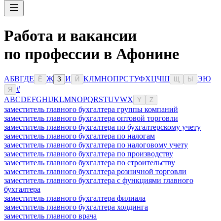
Работа и вакансии
по профессии в Афонине
А
Б
В
Г
Д
Е
Ж
И
К
Л
М
Н
О
П
Р
С
Т
У
Ф
Х
Ц
Ч
Ш
Э
Ю
Ё
З
Й
Щ
Ы
#
Я
A
B
C
D
E
F
G
H
I
J
K
L
M
N
O
P
Q
R
S
T
U
V
W
X
Y
Z
заместитель главного бухгалтера группы компаний
заместитель главного бухгалтера оптовой торговли
заместитель главного бухгалтера по бухгалтерскому учету
заместитель главного бухгалтера по налогам
заместитель главного бухгалтера по налоговому учету
заместитель главного бухгалтера по производству
заместитель главного бухгалтера по строительству
заместитель главного бухгалтера розничной торговли
заместитель главного бухгалтера с функциями главного
бухгалтера
заместитель главного бухгалтера филиала
заместитель главного бухгалтера холдинга
заместитель главного врача